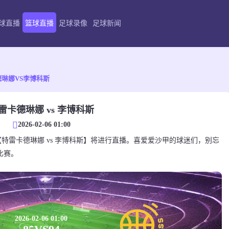
球直播
篮球直播
足球录像
足球新闻
琳娜VS李博科斯
雷卡德琳娜 vs 李博科斯
2026-02-06 01:00
沙甲对决【特雷卡德琳娜 vs 李博科斯】将进行直播。喜爱爱沙甲的球迷们，别忘
比赛。
2026-02-06 01:00