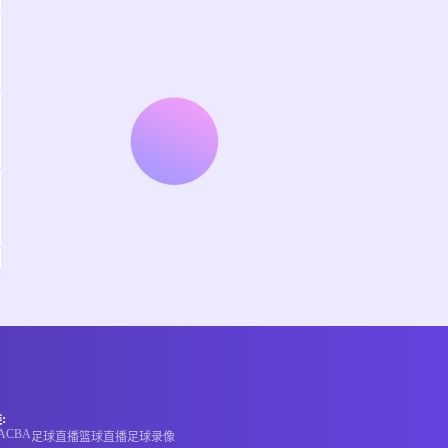
:
A
CBA
足球直播
篮球直播
足球录像