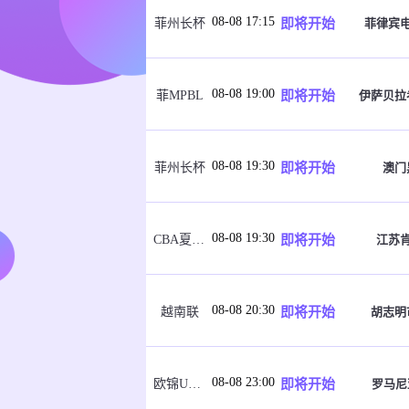
08-08 17:15
即将开始
菲律宾电
菲州长杯
08-08 19:00
即将开始
伊萨贝拉
菲MPBL
08-08 19:30
即将开始
澳门
菲州长杯
08-08 19:30
即将开始
江苏
CBA夏季赛
08-08 20:30
即将开始
胡志明
越南联
08-08 23:00
即将开始
罗马尼
欧锦U16 A