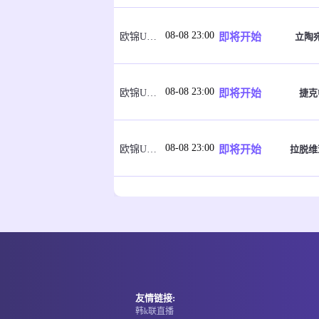
08-08 23:00
即将开始
立陶宛
欧锦U16 A
08-08 23:00
即将开始
捷克
欧锦U16 A
08-08 23:00
即将开始
拉脱维
欧锦U16 A
08-08 23:00
即将开始
希腊
欧锦U16 A
08-08 23:00
即将开始
格鲁吉
欧锦U16 A
友情链接:
韩k联直播
08-08 23:00
即将开始
比利时
欧锦U16 A