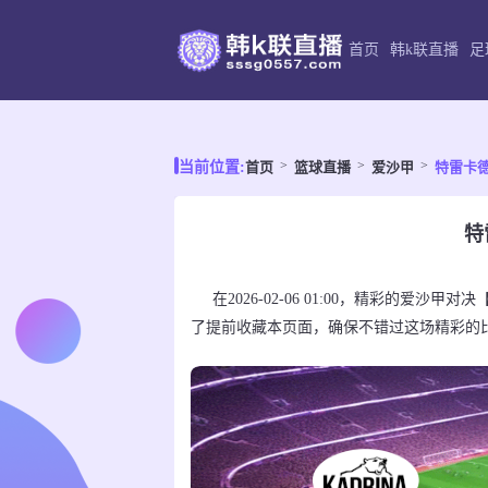
首页
韩k联直播
足
首页
篮球直播
爱沙甲
特雷卡德
当前位置:
特
在2026-02-06 01:00，精彩的爱
了提前收藏本页面，确保不错过这场精彩的