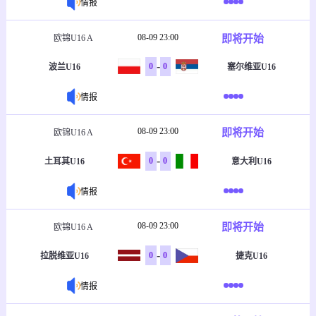
情报
08-09 23:00
即将开始
欧锦U16 A
-
0
0
波兰U16
塞尔维亚U16
情报
08-09 23:00
即将开始
欧锦U16 A
-
0
0
土耳其U16
意大利U16
情报
08-09 23:00
即将开始
欧锦U16 A
-
0
0
拉脱维亚U16
捷克U16
情报