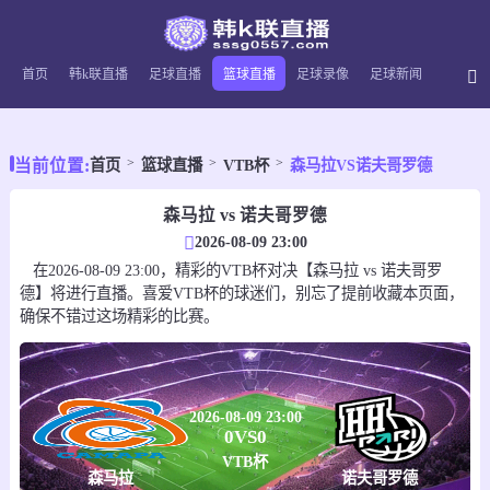
首页
韩k联直播
足球直播
篮球直播
足球录像
足球新闻
当前位置:
首页
篮球直播
VTB杯
森马拉VS诺夫哥罗德
森马拉 vs 诺夫哥罗德
2026-08-09 23:00
在2026-08-09 23:00，精彩的VTB杯对决【森马拉 vs 诺夫哥罗
德】将进行直播。喜爱VTB杯的球迷们，别忘了提前收藏本页面，
确保不错过这场精彩的比赛。
2026-08-09 23:00
0
VS
0
VTB杯
森马拉
诺夫哥罗德