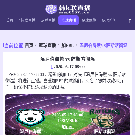
首页
韩k联直播
足球直播
篮球直播
足球录像
足球新闻
当前位置:
首页
篮球直播
加EBL
温尼伯海熊VS萨斯喀彻温
温尼伯海熊 vs 萨斯喀彻温
2026-05-17 08:00
在2026-05-17 08:00，精彩的加EBL对决【温尼伯海熊 vs 萨斯喀
彻温】将进行直播。喜爱加EBL的球迷们，别忘了提前收藏本页
面，确保不错过这场精彩的比赛。
2026-05-17 08:00
108
VS
96
加EBL
温尼伯海熊
萨斯喀彻温