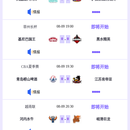
情报
08-09 19:00
即将开始
菲州长杯
-
0
0
基尼巴国王
黑水精英
情报
08-09 19:30
即将开始
CBA夏季赛
-
0
0
青岛崂山啤酒
江苏肯帝亚
情报
08-09 20:30
即将开始
越南联
-
0
0
河内水牛
岘港巨龙