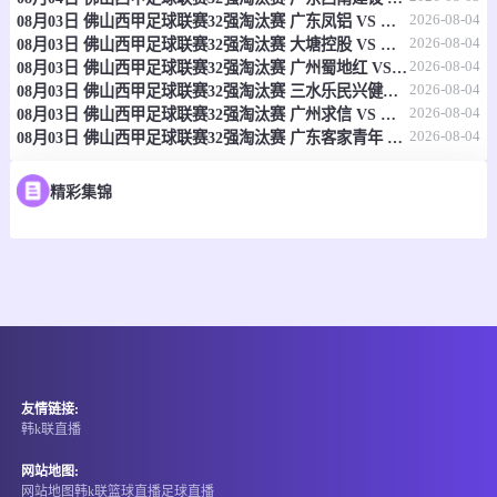
-
0
0
希腊U16
格鲁吉亚U16
2026-08-04
08月03日 佛山西甲足球联赛32强淘汰赛 广东凤铝 VS 湛江八部科技 全场录像
2026-08-04
08月03日 佛山西甲足球联赛32强淘汰赛 大塘控股 VS 茂名市点都得 全场录像
情报
2026-08-04
08月03日 佛山西甲足球联赛32强淘汰赛 广州蜀地红 VS 广州戴拿模 全场录像
2026-08-04
08月03日 佛山西甲足球联赛32强淘汰赛 三水乐民兴健力宝 VS 中国澳门澳科精英 全场录像
2026-08-04
08月03日 佛山西甲足球联赛32强淘汰赛 广州求信 VS 顺德新青年 全场录像
08-09 23:00
即将开始
欧锦U16 A
2026-08-04
08月03日 佛山西甲足球联赛32强淘汰赛 广东客家青年 VS 广州英华思力U17 全场录像
-
0
0
德国U16
法国U16
精彩集锦
情报
08-09 23:00
即将开始
欧锦U16 A
-
0
0
斯洛文尼亚U16
比利时U16
情报
友情链接:
WNBA
08-10 00:30
即将开始
韩k联直播
-
0
0
网站地图:
纽约自由
拉斯维加斯王牌
网站地图
韩k联
篮球直播
足球直播