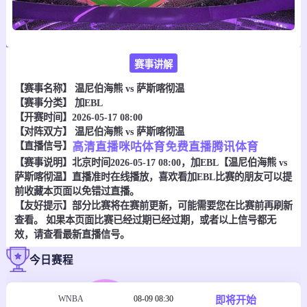
赛事讲解
【赛事名称】
温尼伯海熊 vs 萨斯喀彻温
【赛事分类】
加EBL
【开赛时间】2026-05-17 08:00
【对阵双方】
温尼伯海熊 vs 萨斯喀彻温
【直播信号】
高清直播
咪咕体育
免费直播
腾讯体育
【赛事说明】北京时间2026-05-17 08:00，加EBL【温尼伯海熊 vs
萨斯喀彻温】直播准时在线播放，喜欢看加EBL比赛的朋友可以提
前收藏本页面以免错过直播。
【友好提示】部分比赛将在赛前更新，可能需要您在比赛前再刷新
查看。 如果本页面比赛已经过期已经过期，或者以上信号都无
效，请查看最新直播信号。
今日赛程
WNBA
08-09 08:30
即将开始