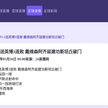
球直播
篮球直播
足球录像
足球新闻
3-2送英博3连败 戴维森阿齐兹建功斯坦丘破门
-2送英博3连败 戴维森阿齐兹建功斯坦丘破门
6年05月16日 09:00
来源：
24直播网
2送英博3连败 戴维森阿齐兹建功斯坦丘破门
扳回一球
卢斯点射命中
前一挡将球打进
扳平西海岸
僵局