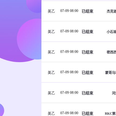
07-09 08:00
已结束
杰克
美乙
07-09 08:00
已结束
小石
美乙
07-09 08:00
已结束
密西
美乙
07-09 08:00
已结束
蒙哥马
美乙
07-09 08:00
已结束
河
美乙
07-09 08:00
已结束
RKC
美乙