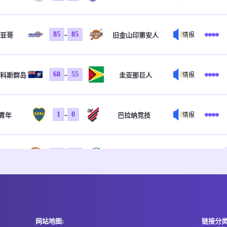
-
85
85
亚哥
旧金山印第安人
情报
-
68
55
科斯群岛
圭亚那巨人
情报
-
1
0
青年
巴拉纳竞技
情报
-
69
63
院女篮
斯波蒂瓦女篮
情报
-
82
93
瑞拉
哥伦比亚
情报
网站地图:
链接分类