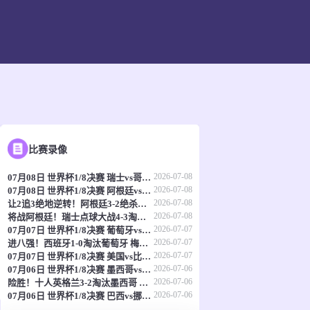
比赛录像
2026-07-08
07月08日 世界杯1/8决赛 瑞士vs哥伦比亚 全场录像
2026-07-08
07月08日 世界杯1/8决赛 阿根廷vs埃及 全场录像
2026-07-08
让2追3绝地逆转！阿根廷3-2绝杀埃及进8强 梅西传射+失点恩佐绝杀
2026-07-08
将战阿根廷！瑞士点球大战4-3淘汰哥伦比亚 D·桑切斯、库乔失点
2026-07-07
07月07日 世界杯1/8决赛 葡萄牙vs西班牙 全场录像
2026-07-07
进八强！西班牙1-0淘汰葡萄牙 梅里诺91分钟绝杀41岁C罗最后一舞
2026-07-07
07月07日 世界杯1/8决赛 美国vs比利时 进球
2026-07-06
07月06日 世界杯1/8决赛 墨西哥vs英格兰 全场录像
2026-07-06
险胜！十人英格兰3-2淘汰墨西哥 贝林双响凯恩点射+送点宽萨直红
2026-07-06
07月06日 世界杯1/8决赛 巴西vs挪威 全场录像