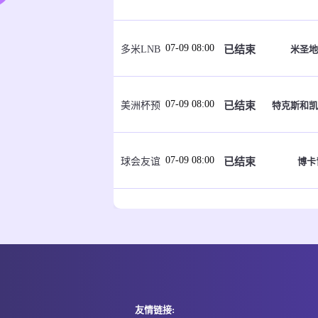
07-09 08:00
已结束
米圣地
多米LNB
07-09 08:00
已结束
特克斯和凯
美洲杯预
07-09 08:00
已结束
博卡
球会友谊
07-09 08:00
已结束
狮子学
智利女篮
07-09 08:10
已结束
委内
世美预
友情链接: