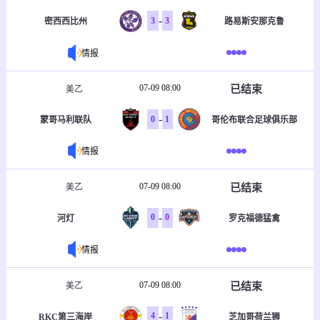
-
3
3
密西西比州
路易斯安那克鲁
情报
07-09 08:00
已结束
美乙
-
0
1
蒙哥马利联队
哥伦布联合足球俱乐部
情报
07-09 08:00
已结束
美乙
-
0
0
河灯
罗克福德猛禽
情报
07-09 08:00
已结束
美乙
-
4
1
RKC第三海岸
芝加哥荷兰狮