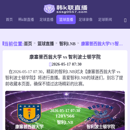
首页
韩k联直播
足球直播
篮球直播
足球录像
足球新闻
当前位置:
首页
篮球直播
智利LNB
康塞普西翁大学VS智利波士顿学院
康塞普西翁大学 vs 智利波士顿学院
2026-05-17 07:30
在2026-05-17 07:30，精彩的智利LNB对决【康塞普西翁大学 vs
智利波士顿学院】将进行直播。喜爱智利LNB的球迷们，别忘了提
前收藏本页面，确保不错过这场精彩的比赛。
2026-05-17 07:30
120
VS
66
智利LNB
康塞普西翁大学
智利波士顿学院