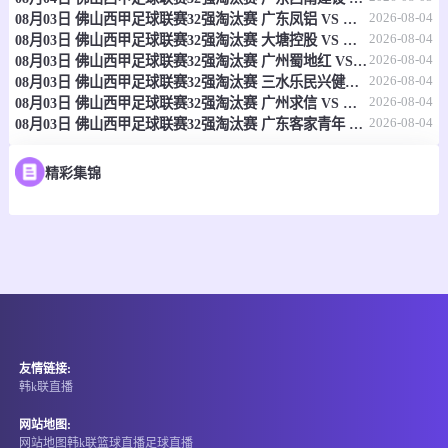
-
0
0
希腊U16
格鲁吉亚U16
2026-08-04
08月03日 佛山西甲足球联赛32强淘汰赛 广东凤铝 VS 湛江八部科技 全场录像
2026-08-04
08月03日 佛山西甲足球联赛32强淘汰赛 大塘控股 VS 茂名市点都得 全场录像
情报
2026-08-04
08月03日 佛山西甲足球联赛32强淘汰赛 广州蜀地红 VS 广州戴拿模 全场录像
2026-08-04
08月03日 佛山西甲足球联赛32强淘汰赛 三水乐民兴健力宝 VS 中国澳门澳科精英 全场录像
2026-08-04
08月03日 佛山西甲足球联赛32强淘汰赛 广州求信 VS 顺德新青年 全场录像
08-09 23:00
即将开始
欧锦U16 A
2026-08-04
08月03日 佛山西甲足球联赛32强淘汰赛 广东客家青年 VS 广州英华思力U17 全场录像
-
0
0
德国U16
法国U16
精彩集锦
情报
08-09 23:00
即将开始
欧锦U16 A
-
0
0
斯洛文尼亚U16
比利时U16
情报
友情链接:
WNBA
08-10 00:30
即将开始
韩k联直播
-
0
0
网站地图:
纽约自由
拉斯维加斯王牌
网站地图
韩k联
篮球直播
足球直播